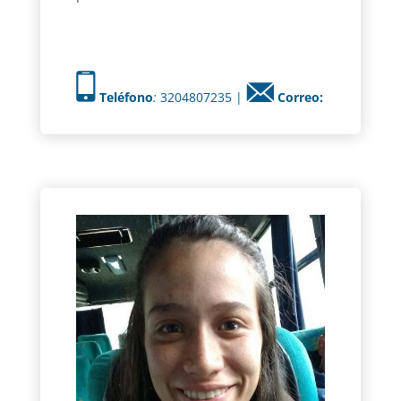
Teléfono
:
3204807235 |
Correo: