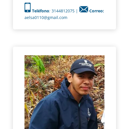
Teléfono
:
3144812075 |
Correo:
aelsa0110@gmail.com