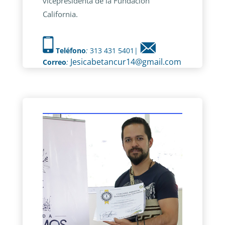
vicepresidenta de la Fundación
California.
Teléfono
:
313 431 5401|
Jesicabetancur14@gmail.com
Correo
: