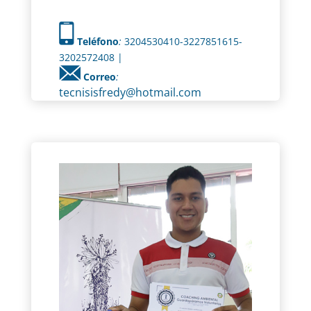
Teléfono
:
3204530410-3227851615-
3202572408 |
Correo
:
tecnisisfredy@hotmail.com