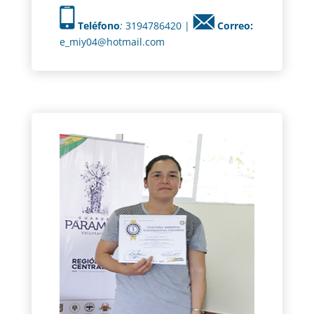
Teléfono
:
3194786420 |
Correo:
e_miy04@hotmail.com