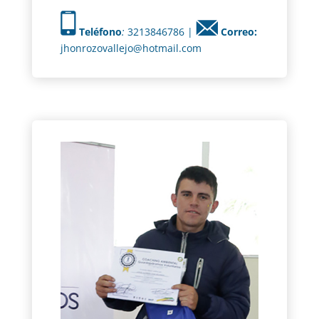
Teléfono
:
3213846786 |
Correo:
jhonrozovallejo@hotmail.com