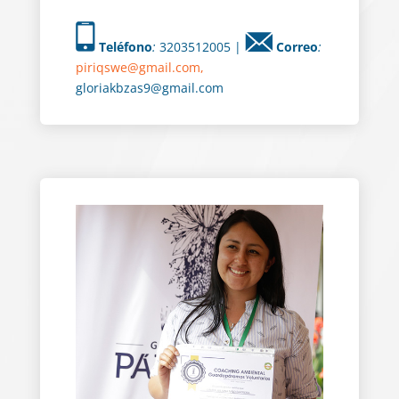
Teléfono
:
3203512005 |
Correo
:
piriqswe@gmail.com,
gloriakbzas9@gmail.com