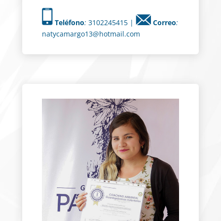
Teléfono
:
3102245415 |
Correo
:
natycamargo13@hotmail.com